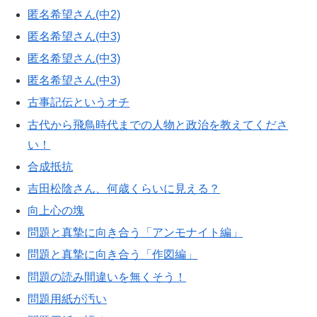
匿名希望さん(中2)
匿名希望さん(中3)
匿名希望さん(中3)
匿名希望さん(中3)
古事記伝というオチ
古代から飛鳥時代までの人物と政治を教えてくださ
い！
合成抵抗
吉田松陰さん、何歳くらいに見える？
向上心の塊
問題と真摯に向き合う「アンモナイト編」
問題と真摯に向き合う「作図編」
問題の読み間違いを無くそう！
問題用紙が汚い