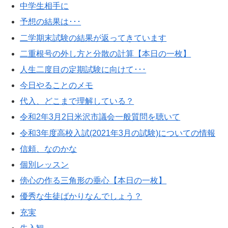
中学生相手に
予想の結果は･･･
二学期末試験の結果が返ってきています
二重根号の外し方と分散の計算【本日の一枚】
人生二度目の定期試験に向けて･･･
今日やることのメモ
代入、どこまで理解している？
令和2年3月2日米沢市議会一般質問を聴いて
令和3年度高校入試(2021年3月の試験)についての情報
信頼、なのかな
個別レッスン
傍心の作る三角形の垂心【本日の一枚】
優秀な生徒ばかりなんでしょう？
充実