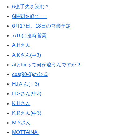
6億手先を読む？
6時間を経て･･･
6月17日、18日の営業予定
7/16は臨時営業
A.Hさん
A.Kさん(中3)
atとforって何が違うんですか？
cos(90-θ)の公式
H.Iさん(中3)
H.Sさん(中3)
K.Hさん
K.Rさん(中3)
M.Yさん
MOTTAINAI