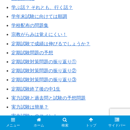
学ぶ話？ それとも、行く話？
学年末試験に向けては順調
学校配布の問題集
宗教がらみは覚えにくい！
定期試験で成績は伸びるでしょうか？
定期試験問題の予想
定期試験対策問題の振り返り①
定期試験対策問題の振り返り②
定期試験対策問題の振り返り③
定期試験終了後の中1生
実力試験と過去問と試験の予想問題
実力試験は簡単？
実力試験へのコメント
小中高校の臨時休校を受けて
メニュー
ホーム
検索
トップ
サイドバー