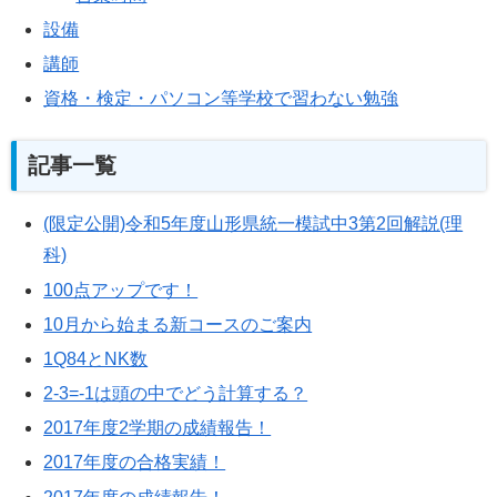
設備
講師
資格・検定・パソコン等学校で習わない勉強
記事一覧
(限定公開)令和5年度山形県統一模試中3第2回解説(理
科)
100点アップです！
10月から始まる新コースのご案内
1Q84とNK数
2-3=-1は頭の中でどう計算する？
2017年度2学期の成績報告！
2017年度の合格実績！