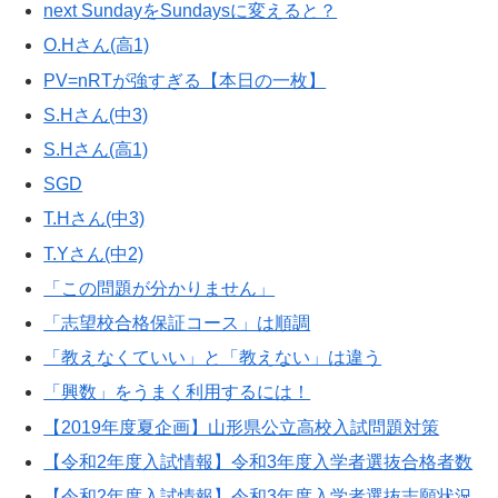
next SundayをSundaysに変えると？
O.Hさん(高1)
PV=nRTが強すぎる【本日の一枚】
S.Hさん(中3)
S.Hさん(高1)
SGD
T.Hさん(中3)
T.Yさん(中2)
「この問題が分かりません」
「志望校合格保証コース」は順調
「教えなくていい」と「教えない」は違う
「興数」をうまく利用するには！
【2019年度夏企画】山形県公立高校入試問題対策
【令和2年度入試情報】令和3年度入学者選抜合格者数
【令和2年度入試情報】令和3年度入学者選抜志願状況