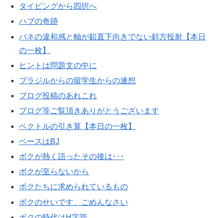
タイピングから四択へ
ハブの奇跡
バネの違和感と軸が鉛直下向きでない斜方投射【本日
の一枚】
ヒントは問題文の中に
ブラジルからの留学生からの連想
ブログ投稿のあれこれ
ブログ等ご覧頂きありがとうございます
ベクトルの引き算【本日の一枚】
ベースはBJ
ボクが熱く語ったその後は･･･
ボクが至らないから
ボクたちに求められているもの
ボクのせいです、ごめんなさい
ボクの時代はH字管