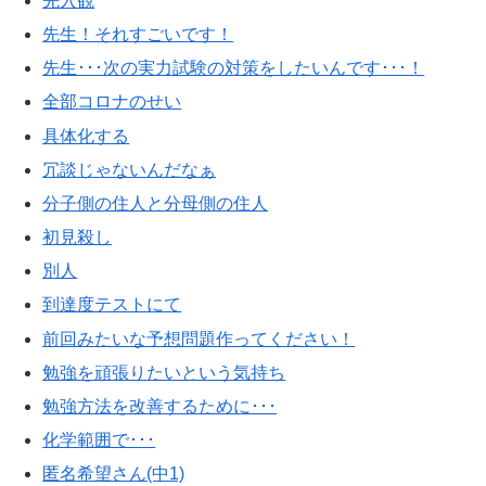
先入観
先生！それすごいです！
先生･･･次の実力試験の対策をしたいんです･･･！
全部コロナのせい
具体化する
冗談じゃないんだなぁ
分子側の住人と分母側の住人
初見殺し
別人
到達度テストにて
前回みたいな予想問題作ってください！
勉強を頑張りたいという気持ち
勉強方法を改善するために･･･
化学範囲で･･･
匿名希望さん(中1)