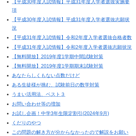
【平成30年度入試情報】平成31年度入学者選抜実施要
項
【平成30年度入試情報】平成31年度入学者選抜志願状
況
【平成31年度入試情報】令和2年度入学者選抜合格者数
【平成31年度入試情報】令和2年度入学者選抜志願状況
【無料開放】2019年度1学期中間試験対策
【無料開放】2019年度1学期期末試験対策
あなたらしくもない点数だけど
ある生徒様が挑む、試験前日の数学対策
うまい活用法、ベスト３
お問い合わせ等の増加
お試し企画！中学3年生限定割引(2024年9月)
くだりのやつ
この問題の解き方が分からなかったので解説をお願い