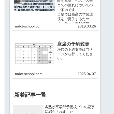
叶える塾」へのご入塾
までの流れについての
ご案内です。
当塾では最高の学習環
境をご提供するため
に、必ず「無料体験」
mdct-school.com
2019.03.26
をご利用いただいた上
で正式なご入塾とさせ
ていただいておりま
す。
座席の予約変更
座席の予約変更は当ペ
ージから行ってくださ
い。
mdct-school.com
2025.04.07
新着記事一覧
当塾が医学部予備校プロの記事
に紹介されました