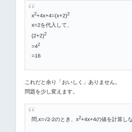
2
2
x
+4x+4=(x+2)
x=2を代入して、
2
(2+2)
2
=4
=16
これだと余り「おいしく」ありません。
問題を少し変えます。
2
問.x=√2-2のとき、x
+4x+4の値を計算し