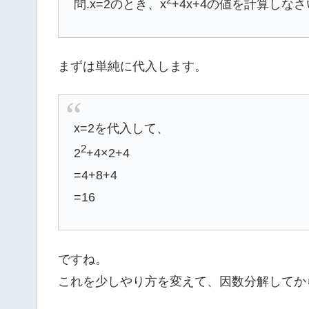
問.x=2のとき、x
+4x+4の値を計算しな
まずは単純に代入します。
x=2を代入して、
2
2
+4×2+4
=4+8+4
=16
ですね。
これを少しやり方を変えて、因数分解してか