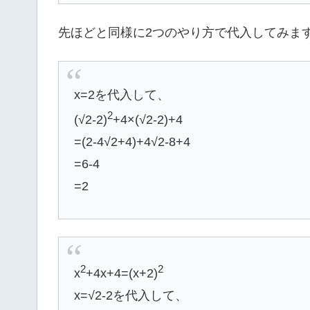
先ほどと同様に2つのやり方で代入してみま
x=2を代入して、
2
(√2-2)
+4×(√2-2)+4
=(2-4√2+4)+4√2-8+4
=6-4
=2
2
2
x
+4x+4=(x+2)
x=√2-2を代入して、