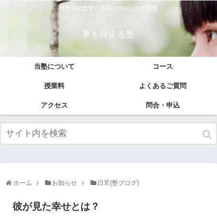
米沢市の数学と英語に特化した学習塾
夢を叶える塾
当塾について
コース
授業料
よくあるご質問
アクセス
問合・申込
ホーム
お知らせ
日常(塾ブログ)
彼が見た幸せとは？