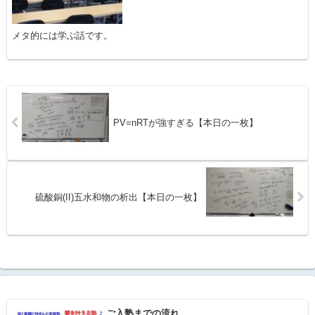
メタ的には学ぶ話です。
PV=nRTが強すぎる【本日の一枚】
硫酸銅(II)五水和物の析出【本日の一枚】
ご入塾までの流れ