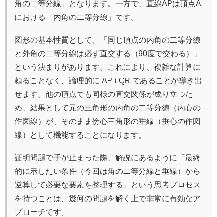
角の二等分線」となります。一方で、直線APは頂点A
における「内角の二等分線」です。
図形の基本性質として、「同じ頂点の内角の二等分線
と外角の二等分線は必ず直交する（90度で交わる）」
という決まりがあります。これにより、複雑な計算に
頼ることなく、論理的に AP⊥QR であることが導き出
せます。他の頂点でも同様の直交関係が成り立つた
め、結果として元の三角形の内角の二等分線（内心の
作図線）が、そのまま傍心三角形の垂線（垂心の作図
線）として機能することになります。
証明問題で手が止まった際、解説にあるように「最終
的に示したい条件（今回は角の二等分線と垂線）から
逆算して必要な要素を整理する」という思考プロセス
を持つことは、幾何の問題を解く上で非常に有効なア
プローチです。