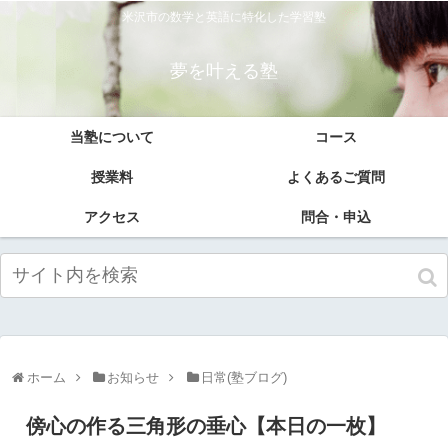
米沢市の数学と英語に特化した学習塾
夢を叶える塾
当塾について
コース
授業料
よくあるご質問
アクセス
問合・申込
ホーム
お知らせ
日常(塾ブログ)
傍心の作る三角形の垂心【本日の一枚】