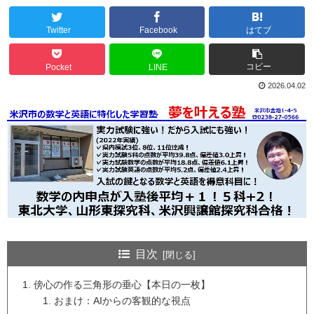
Twitter
Facebook
はてブ
コピー
Pocket
LINE
2026.04.02
目次
傍心の作る三角形の垂心【本日の一枚】
おまけ：AIからの客観的な視点