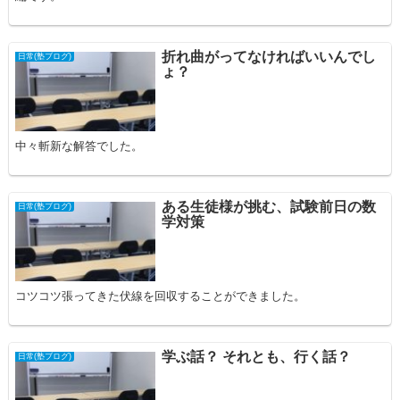
折れ曲がってなければいいんでし
日常(塾ブログ)
ょ？
中々斬新な解答でした。
ある生徒様が挑む、試験前日の数
日常(塾ブログ)
学対策
コツコツ張ってきた伏線を回収することができました。
学ぶ話？ それとも、行く話？
日常(塾ブログ)