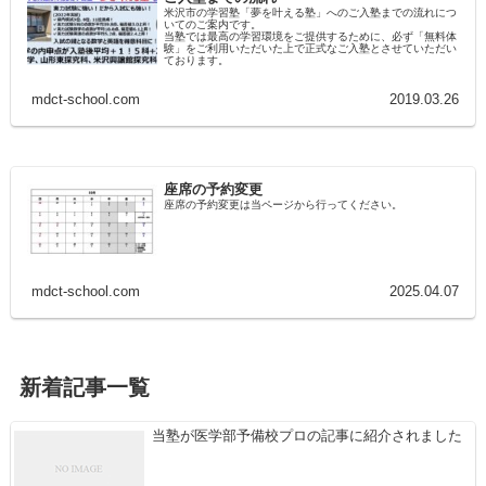
米沢市の学習塾「夢を叶える塾」へのご入塾までの流れにつ
いてのご案内です。
当塾では最高の学習環境をご提供するために、必ず「無料体
験」をご利用いただいた上で正式なご入塾とさせていただい
ております。
mdct-school.com
2019.03.26
座席の予約変更
座席の予約変更は当ページから行ってください。
mdct-school.com
2025.04.07
新着記事一覧
当塾が医学部予備校プロの記事に紹介されました