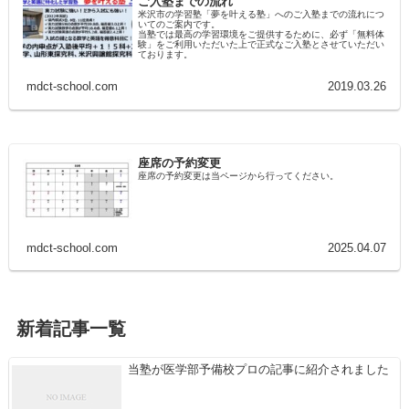
ご入塾までの流れ
米沢市の学習塾「夢を叶える塾」へのご入塾までの流れにつ
いてのご案内です。
当塾では最高の学習環境をご提供するために、必ず「無料体
験」をご利用いただいた上で正式なご入塾とさせていただい
ております。
mdct-school.com
2019.03.26
座席の予約変更
座席の予約変更は当ページから行ってください。
mdct-school.com
2025.04.07
新着記事一覧
当塾が医学部予備校プロの記事に紹介されました