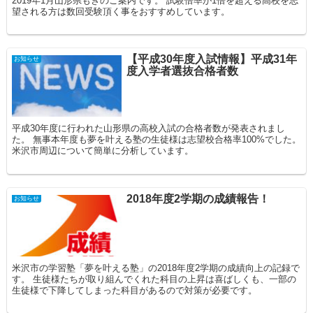
2019年1月山形県もぎのご案内です。 試験倍率が1倍を超える高校を志
望される方は数回受験頂く事をおすすめしています。
【平成30年度入試情報】平成31年
お知らせ
度入学者選抜合格者数
平成30年度に行われた山形県の高校入試の合格者数が発表されまし
た。 無事本年度も夢を叶える塾の生徒様は志望校合格率100%でした。
米沢市周辺について簡単に分析しています。
2018年度2学期の成績報告！
お知らせ
米沢市の学習塾「夢を叶える塾」の2018年度2学期の成績向上の記録で
す。 生徒様たちが取り組んでくれた科目の上昇は喜ばしくも、一部の
生徒様で下降してしまった科目があるので対策が必要です。