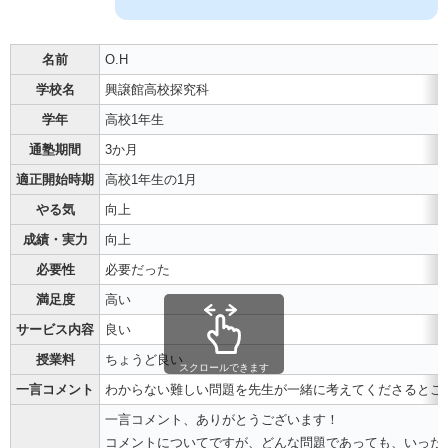
名前
O.H
学校名
興譲館高校探究科
学年
高校1年生
通塾期間
3か月
適正開始時期
高校1年生の1月
やる気
向上
成績・実力
向上
必要性
必要だった
満足度
高い
サービス内容
良い
授業料
ちょうど良い
スクロールできます
一言コメント
わからない難しい問題を先生が一緒に考えてくださるとこ
一言コメント、ありがとうございます！
コメントについてですが、どんな問題であっても、いった