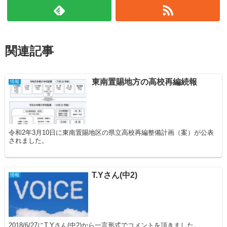
関連記事
東南置賜地方の高校再編続報
情報
令和2年3月10日に東南置賜地区の県立高校再編整備計画（案）が公表
されました。
T.Yさん(中2)
情報
2018/6/27にT.Yさん(中2)から一言形式でコメントを頂きました。