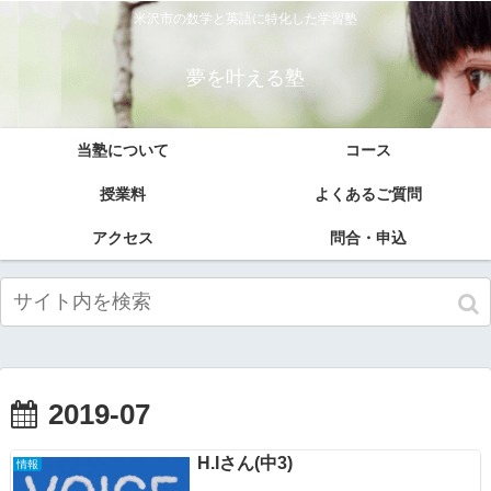
米沢市の数学と英語に特化した学習塾
夢を叶える塾
当塾について
コース
授業料
よくあるご質問
アクセス
問合・申込
2019-07
H.Iさん(中3)
情報