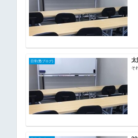
太
日常(塾ブログ)
そ