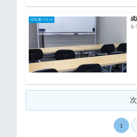
成
日常(塾ブログ)
も
1