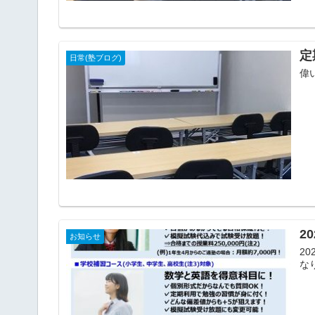
定
日常(塾ブログ)
偉
2
お知らせ
2
な