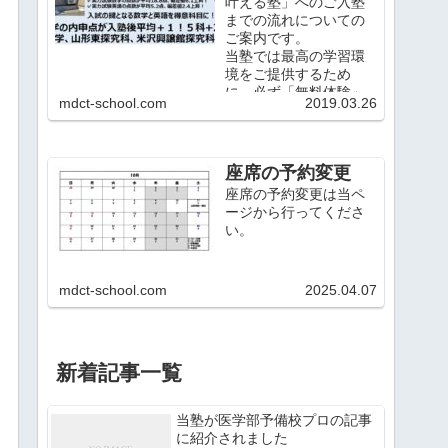
叶える塾」へのご入塾
までの流れについての
ご案内です。
当塾では最高の学習環
境をご提供するため
に、必ず「無料体験」
mdct-school.com
2019.03.26
をご利用いただいた上
で正式なご入塾とさせ
ていただいておりま
す。
座席の予約変更
座席の予約変更は当ペ
ージから行ってくださ
い。
mdct-school.com
2025.04.07
新着記事一覧
当塾が医学部予備校プロの記事
に紹介されました