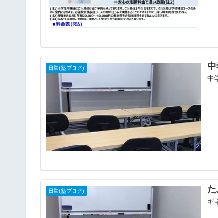
中
日常(塾ブログ)
中
た
日常(塾ブログ)
ギ