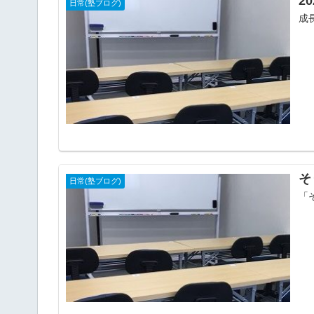
2
日常(塾ブログ)
成
そ
日常(塾ブログ)
「