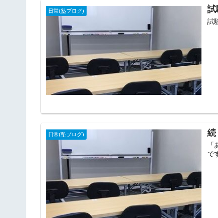
試
日常(塾ブログ)
試
続
日常(塾ブログ)
「
で