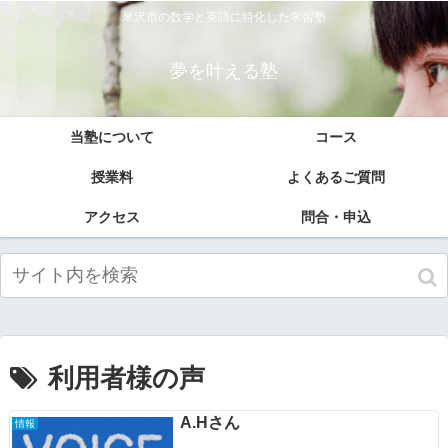
米沢市の数学と英語に特化した学習塾
夢を叶える塾
当塾について
コース
授業料
よくあるご質問
アクセス
問合・申込
利用者様の声
A.Hさん
情報