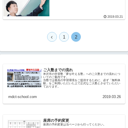
2019.03.21
1
2
ご入塾までの流れ
米沢市の学習塾「夢を叶える塾」へのご入塾までの流れにつ
いてのご案内です。
当塾では最高の学習環境をご提供するために、必ず「無料体
験」をご利用いただいた上で正式なご入塾とさせていただい
ております。
mdct-school.com
2019.03.26
座席の予約変更
座席の予約変更は当ページから行ってください。